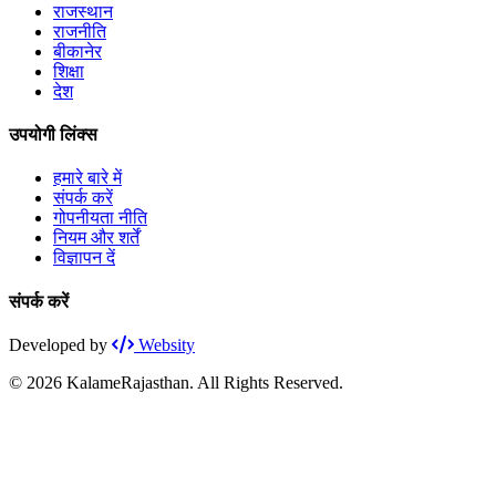
राजस्थान
राजनीति
बीकानेर
शिक्षा
देश
उपयोगी लिंक्स
हमारे बारे में
संपर्क करें
गोपनीयता नीति
नियम और शर्तें
विज्ञापन दें
संपर्क करें
Developed by
Websity
© 2026 KalameRajasthan. All Rights Reserved.