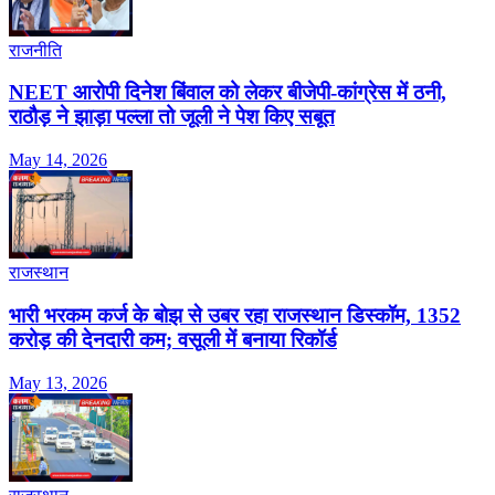
राजनीति
NEET आरोपी दिनेश बिंवाल को लेकर बीजेपी-कांग्रेस में ठनी,
राठौड़ ने झाड़ा पल्ला तो जूली ने पेश किए सबूत
May 14, 2026
राजस्थान
भारी भरकम कर्ज के बोझ से उबर रहा राजस्थान डिस्कॉम, 1352
करोड़ की देनदारी कम; वसूली में बनाया रिकॉर्ड
May 13, 2026