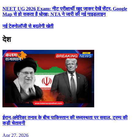
NEET UG 2026 Exam: नीट परीक्षार्थी खुद जाकर देखें सेंटर, Google
Map से हो सकता है धोखा; NTA ने जारी की नई गाइडलाइन
नई टेक्नोलॉजी से बदलेगी खेती
देश
ईरान-अमेरिका तनाव के बीच पाकिस्तान की मध्यस्थता पर सवाल, ट्रम्प की
कड़ी चेतावनी
Apr 27, 2026