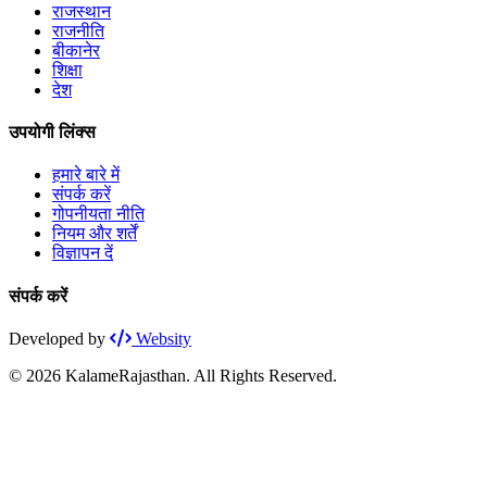
राजस्थान
राजनीति
बीकानेर
शिक्षा
देश
उपयोगी लिंक्स
हमारे बारे में
संपर्क करें
गोपनीयता नीति
नियम और शर्तें
विज्ञापन दें
संपर्क करें
Developed by
Websity
© 2026 KalameRajasthan. All Rights Reserved.