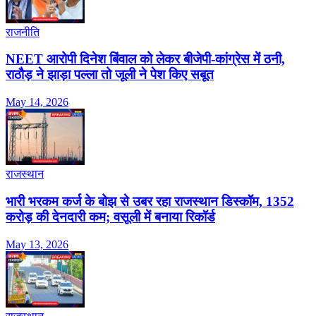
राजनीति
NEET आरोपी दिनेश बिंवाल को लेकर बीजेपी-कांग्रेस में ठनी,
राठौड़ ने झाड़ा पल्ला तो जूली ने पेश किए सबूत
May 14, 2026
राजस्थान
भारी भरकम कर्ज के बोझ से उबर रहा राजस्थान डिस्कॉम, 1352
करोड़ की देनदारी कम; वसूली में बनाया रिकॉर्ड
May 13, 2026