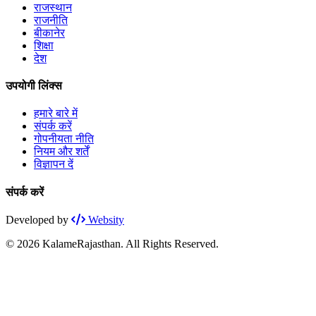
राजस्थान
राजनीति
बीकानेर
शिक्षा
देश
उपयोगी लिंक्स
हमारे बारे में
संपर्क करें
गोपनीयता नीति
नियम और शर्तें
विज्ञापन दें
संपर्क करें
Developed by
Websity
© 2026 KalameRajasthan. All Rights Reserved.