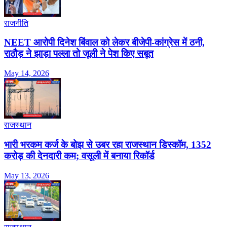
राजनीति
NEET आरोपी दिनेश बिंवाल को लेकर बीजेपी-कांग्रेस में ठनी,
राठौड़ ने झाड़ा पल्ला तो जूली ने पेश किए सबूत
May 14, 2026
राजस्थान
भारी भरकम कर्ज के बोझ से उबर रहा राजस्थान डिस्कॉम, 1352
करोड़ की देनदारी कम; वसूली में बनाया रिकॉर्ड
May 13, 2026