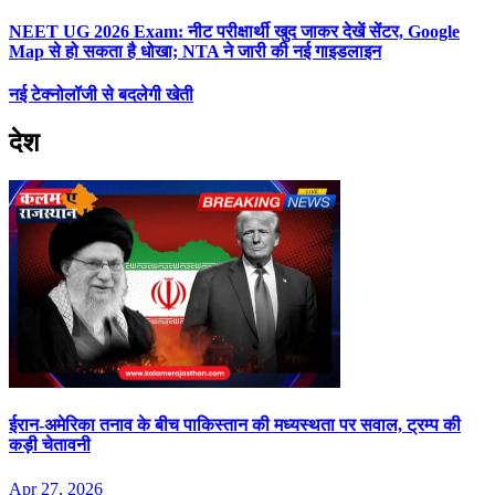
NEET UG 2026 Exam: नीट परीक्षार्थी खुद जाकर देखें सेंटर, Google
Map से हो सकता है धोखा; NTA ने जारी की नई गाइडलाइन
नई टेक्नोलॉजी से बदलेगी खेती
देश
ईरान-अमेरिका तनाव के बीच पाकिस्तान की मध्यस्थता पर सवाल, ट्रम्प की
कड़ी चेतावनी
Apr 27, 2026