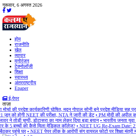
गुरूवार, 6 अगस्त 2026
होम
राजनीति
खेल
व्यापार
मनोरंजन
टेक्नोलॉजी
शिक्षा
स्वास्थ्य
अंतरराष्ट्रीय
Epaper
ई-पेपर
ताज़ा
्चा की प्रदेश कार्यकारिणी घोषित, मदन गोपाल सोनी बने प्रदेश मीडिया सह प्रभार
न को होगी NEET की परीक्षा, NTA ने जारी की डेट
• PM मोदी की अपील का असर, ब
वर ने तोड़ी चुप्पी, डोटासरा का नाम लेकर दिया बड़ा बयान
• भारतीय जनता युवा मोर्
े 5 बच्चों को कैसे मिला मेडिकल कॉलेज?
• NEET UG Re-Exam Date: 21 जून क
ठकर पहुंचे घर
• NEET पेपर लीक के आरोपी संग वायरल फोटो पर शिक्षा मंत्री मदन द